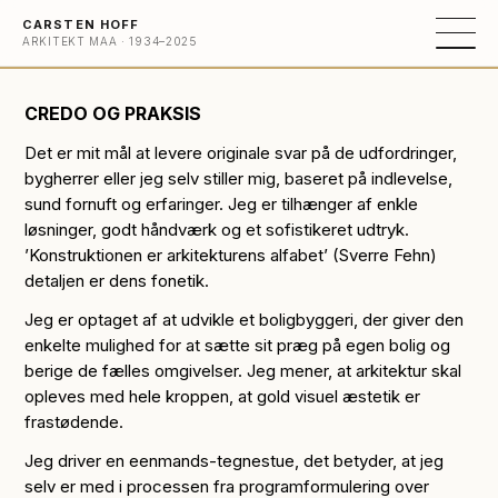
CARSTEN HOFF
ARKITEKT MAA · 1934–2025
CREDO OG PRAKSIS
Det er mit mål at levere originale svar på de udfordringer,
bygherrer eller jeg selv stiller mig, baseret på indlevelse,
sund fornuft og erfaringer. Jeg er tilhænger af enkle
løsninger, godt håndværk og et sofistikeret udtryk.
’Konstruktionen er arkitekturens alfabet’ (Sverre Fehn)
detaljen er dens fonetik.
Jeg er optaget af at udvikle et boligbyggeri, der giver den
enkelte mulighed for at sætte sit præg på egen bolig og
berige de fælles omgivelser. Jeg mener, at arkitektur skal
opleves med hele kroppen, at gold visuel æstetik er
frastødende.
Jeg driver en eenmands-tegnestue, det betyder, at jeg
selv er med i processen fra programformulering over